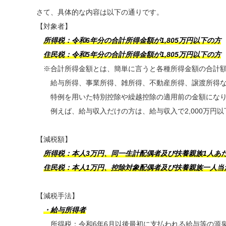
さて、具体的な内容は以下の通りです。
【対象者】
所得税：令和6年分の合計所得金額が1,805万円以下の方
住民税：令和5年分の合計所得金額が1,805万円以下の方
※合計所得金額とは、簡単に言うと各種所得金額の合計
給与所得、事業所得、雑所得、不動産所得、譲渡所得な
特例を用いた特別控除や繰越控除の適用前の金額になり
例えば、給与収入だけの方は、給与収入で2,000万円以下
【減税額】
所得税：本人3万円、同一生計配偶者及び扶養親族1人あ
住民税：本人1万円、控除対象配偶者及び扶養親族一人当
【減税手法】
・給与所得者
所得税：令和6年6月以後最初に支払われる給与等の源