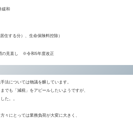
件緩和
に居住する分）、生命保険料控除）
間の見直し ※令和5年度改正
税手法については物議を醸しています。
くまでも「減税」をアピールしたいようですが、
ました。。
る方々にとっては業務負荷が大変に大きく、