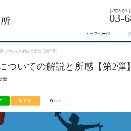
お電話での
03-6
トップページ
大綱についての解説と所感【第2弾】
についての解説と所感【第2弾
雄章
NE
RSS
note