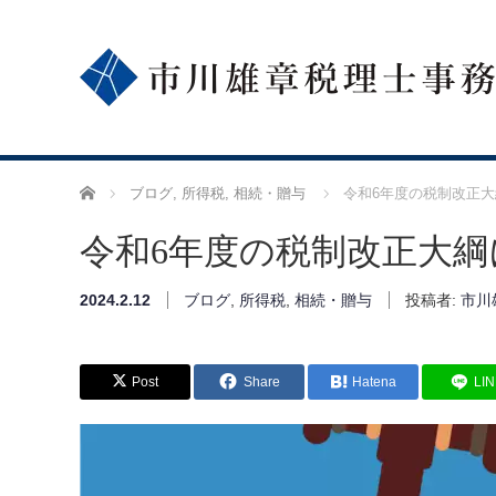
ホーム
ブログ
,
所得税
,
相続・贈与
令和6年度の税制改正
令和6年度の税制改正大綱
2024.2.12
ブログ
,
所得税
,
相続・贈与
投稿者:
市川
Post
Share
Hatena
LI