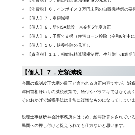
【消費税】５．輸出物品販売場制度の見直し
【消費税】６．インボイス３万円未満の自販機特例の要
【個人】７．定額減税
【個人】８．新NISA新設 ※令和5年度改正
【個人】９．子育て支援（住宅ローン控除（令和6年中
【個人】１０．扶養控除の見直し
【資産税】１１．相続時精算課税制度、生前贈与加算期
【個人】７．定額減税
今回の税制改正大綱の目玉と言われる改正内容ですが、減
岸田首相肝いりの減税政策で、給付やバラマキではなくあ
そのおかげで減税手法は非常に複雑なものになってしまい
税理士事務所や会計事務所をはじめ、給与計算をされてい
民間への押し付けと捉えられても仕方ないと思います。