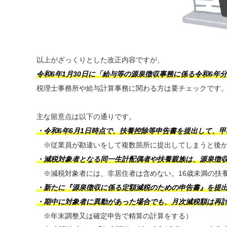
以上がざっくりとした改正内容ですが、
令和6年1月30日に「給与等の源泉徴収事務に係る令和6
税理士事務所や給与計算事務に関わる方は要チェックです
主な留意点は以下の通りです。
・令和6年6月1日時点で、扶養控除等申告書を提出して、
※従業員が勘違いをして複数箇所に提出してしまうと後か
・減税対象者となる同一生計配偶者や扶養親族は、源泉徴
※減税対象者には、非居住者は含めない。16歳未満の扶
・新たに『源泉徴収に係る定額減税のための申告書』を提
・期中に対象者に異動があった場合でも、月次減税額は再
※年末調整又は確定申告で精算の計算をする）