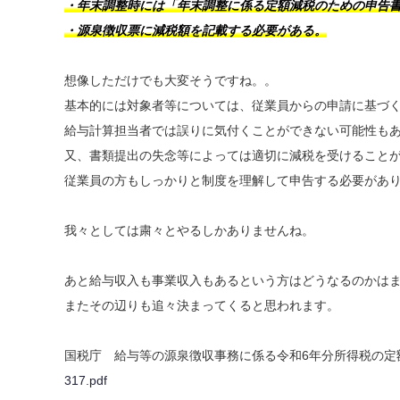
・年末調整時には「年末調整に係る定額減税のための申告
・源泉徴収票に減税額を記載する必要がある。
想像しただけでも大変そうですね。。
基本的には対象者等については、従業員からの申請に基づ
給与計算担当者では誤りに気付くことができない可能性も
又、書類提出の失念等によっては適切に減税を受けること
従業員の方もしっかりと制度を理解して申告する必要があ
我々としては粛々とやるしかありませんね。
あと給与収入も事業収入もあるという方はどうなるのかは
またその辺りも追々決まってくると思われます。
国税庁 給与等の源泉徴収事務に係る令和6年分所得税の定
317.pdf