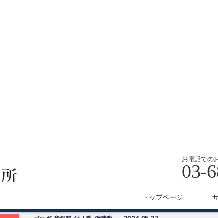
お電話での
03-6
トップページ
2025.10.01
ブログ
,
創業
,
雑談
|
【新宿区高田馬場へ移転】新事務所が出
来上がるまでをご紹介
前回の投稿からかなり時間が空いてしまいましたが2025年9月