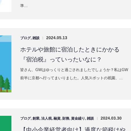
ブログ
,
年末調整
,
所得税
,
確定申告
【定額減税】の最新情報について解説い
たします。給与所得者を中心に。
さて、いよいよ来月から『定額減税』が始まります。会社の経
理担当者や給与担当者、我々税理士や社労士は『定額減税』の
準…
2024.05.13
ブログ
,
雑談
|
ホテルや旅館に宿泊したときにかかる
『宿泊税』っていったいなに？
皆さん、GWはゆっくりと過ごされましたでしょうか？私はGW
前半に京都へ行ってまいりました。人気スポットの祇園、…