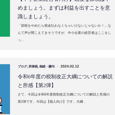
2024.03.30
ブログ
,
創業
,
法人税
,
融資
,
財務
,
資金繰り
,
雑談
|
【中小企業経営者向け】過度な節税はや
めましょう。まずは利益を出すことを意
識しましょう。
「節税をやめたら税金払わなくちゃいけないじゃないか！」な
んて声が聞こえてきそうですが、中小企業の経営者はここをし
っ…
2024.02.12
ブログ
,
所得税
,
相続・贈与
|
令和6年度の税制改正大綱についての解説