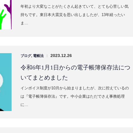
2024.01.04
ブログ
,
所得税
,
法人税
,
確定申告
,
雑談
|
被災地への義援金の寄附先・寄附方法に
ついて調べました（1/4現在）
年初より大変なことがたくさん起きていて、とても心苦しい気
持ちです。東日本大震災を思い出しましたが、13年経ったい
ま…
2023.12.26
ブログ
,
電帳法
|
令和6年1月1日からの電子帳簿保存法につ
いてまとめました
インボイス制度が10月から始まりましたが、次に控えているの