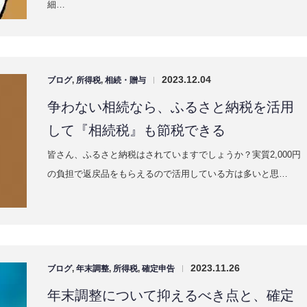
保存すべきインボイスについてまとめま
した【簡易課税、2割特例とあわせて】
インボイス制度が施行されて早2ヶ月が経ちました。いままで
の常識が変わったことで企業は今まで以上に気を遣いながら繊
細…
2023.12.04
ブログ
,
所得税
,
相続・贈与
|
争わない相続なら、ふるさと納税を活用
して『相続税』も節税できる
皆さん、ふるさと納税はされていますでしょうか？実質2,000円
の負担で返戻品をもらえるので活用している方は多いと思…