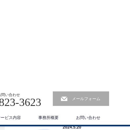
お問い合わせ
823-3623
メールフォーム
サービス内容
事務所概要
お問い合わせ
最近の記事
2025.10.1
前回の投稿からかなり時
間が空いてしまいました
が2025年9月に新宿区高
田馬場へ事務所を移転い
たしましたので、新事
2024.5.27
務…