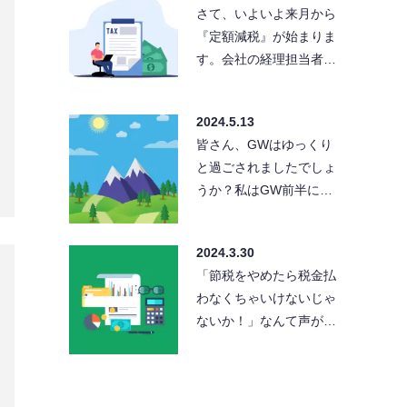
既にご存じの方もいらっ
しゃると思いますが、国
税庁より『納付書の事前
送付に関するお知らせ』
が公表されました。簡単
2024.5.20
にい…
さて、いよいよ来月から
『定額減税』が始まりま
す。会社の経理担当者や
給与担当者、我々税理士
や社労士は『定額減税』
2024.5.13
の準…
皆さん、GWはゆっくり
と過ごされましたでしょ
うか？私はGW前半に京
都へ行ってまいりまし
た。人気スポットの祇
2024.3.30
園、…