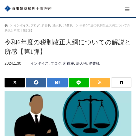
ホーム
インボイス
,
ブログ
,
所得税
,
法人税
,
消費税
令和6年度の税制改正大綱についての
解説と所感【第1弾】
令和6年度の税制改正大綱についての解説と
所感【第1弾】
2024.1.30
インボイス
,
ブログ
,
所得税
,
法人税
,
消費税