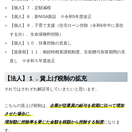
【個人】７．定額減税
【個人】８．新NISA新設 ※令和5年度改正
【個人】９．子育て支援（住宅ローン控除（令和6年中に居住
する分）、生命保険料控除）
【個人】１０．扶養控除の見直し
【資産税】１１．相続時精算課税制度、生前贈与加算期間の見
直し ※令和５年度改正
【法人】１．賃上げ税制の拡充
それではそれぞれ解説等していきたいと思います。
こちらの賃上げ税制は、
企業が従業員の給与を前期に比べて増加
させた場合に、
増加額に控除率を乗じた金額を税額から控除する制度
になりま
す。