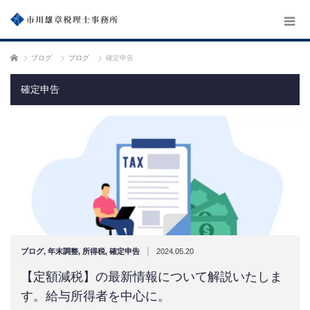
ホーム
ブログ
ブログ
確定申告
確定申告
|
ブログ
,
年末調整
,
所得税
,
確定申告
2024.05.20
【定額減税】の最新情報について解説いたしま
す。給与所得者を中心に。