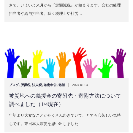
さて、いよいよ来月から『定額減税』が始まります。会社の経理
担当者や給与担当者、我々税理士や社労…
|
ブログ
,
所得税
,
法人税
,
確定申告
,
雑談
2024.01.04
被災地への義援金の寄附先・寄附方法について
調べました（1/4現在）
年初より大変なことがたくさん起きていて、とても心苦しい気持
ちです。東日本大震災を思い出しました…