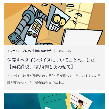
|
インボイス
,
ブログ
,
消費税
,
確定申告
2023.12.16
保存すべきインボイスについてまとめました
【簡易課税、2割特例とあわせて】
インボイス制度が施行されて早2ヶ月が経ちました。いままでの常
識が変わったことで企業は今まで以上…