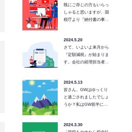
既にご存じの方もいらっ
しゃると思いますが、国
税庁より『納付書の事前
送付に関するお知らせ』
が公表されました。簡単
2024.5.20
にい…
さて、いよいよ来月から
『定額減税』が始まりま
す。会社の経理担当者や
給与担当者、我々税理士
や社労士は『定額減税』
2024.5.13
の準…
皆さん、GWはゆっくり
と過ごされましたでしょ
うか？私はGW前半に京
都へ行ってまいりまし
た。人気スポットの祇
2024.3.30
園、…