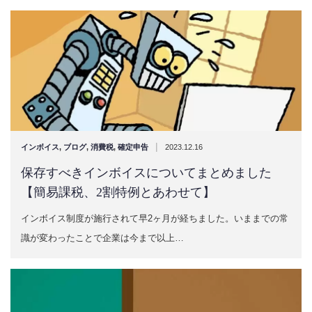
|
インボイス
,
ブログ
,
消費税
,
確定申告
2023.12.16
保存すべきインボイスについてまとめました
【簡易課税、2割特例とあわせて】
インボイス制度が施行されて早2ヶ月が経ちました。いままでの常
識が変わったことで企業は今まで以上…