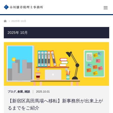
ホーム
2025年 10月
2025年 10月
|
ブログ
,
創業
,
雑談
2025.10.01
【新宿区高田馬場へ移転】新事務所が出来上が
るまでをご紹介