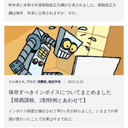
昨年末に令和６年度税制改正大綱が公表されました。税制改正大
綱は毎年、年末に公表されますが、その…
|
インボイス
,
ブログ
,
消費税
,
確定申告
2023.12.16
保存すべきインボイスについてまとめました
【簡易課税、2割特例とあわせて】
インボイス制度が施行されて早2ヶ月が経ちました。いままでの常
識が変わったことで企業は今まで以上…