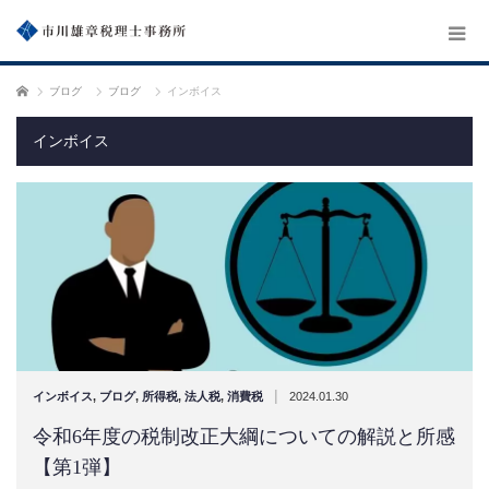
ホーム
ブログ
ブログ
インボイス
インボイス
|
インボイス
,
ブログ
,
所得税
,
法人税
,
消費税
2024.01.30
令和6年度の税制改正大綱についての解説と所感
【第1弾】