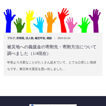
|
ブログ
,
所得税
,
法人税
,
確定申告
,
雑談
2024.01.04
被災地への義援金の寄附先・寄附方法について
調べました（1/4現在）
年初より大変なことがたくさん起きていて、とても心苦しい気持
ちです。東日本大震災を思い出しました…