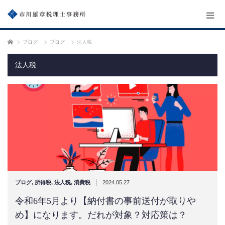
ホーム
ブログ
ブログ
法人税
法人税
|
ブログ
,
所得税
,
法人税
,
消費税
2024.05.27
令和6年5月より【納付書の事前送付が取りや
め】になります。だれが対象？対応策は？