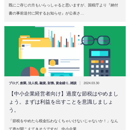
既にご存じの方もいらっしゃると思いますが、国税庁より『納付
書の事前送付に関するお知らせ』が公表さ…
|
ブログ
,
創業
,
法人税
,
融資
,
財務
,
資金繰り
,
雑談
2024.03.30
【中小企業経営者向け】過度な節税はやめまし
ょう。まずは利益を出すことを意識しましょ
う。
「節税をやめたら税金払わなくちゃいけないじゃないか！」なん
て声が聞こえてきそうですが、中小企業…