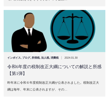
|
インボイス
,
ブログ
,
所得税
,
法人税
,
消費税
2024.01.30
令和6年度の税制改正大綱についての解説と所感
【第1弾】
昨年末に令和６年度税制改正大綱が公表されました。税制改正大
綱は毎年、年末に公表されますが、その…