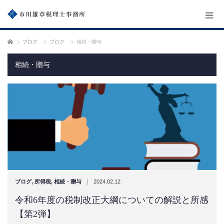
ホーム
ブログ
ブログ
相続・贈与
相続・贈与
|
ブログ
,
所得税
,
相続・贈与
2024.02.12
令和6年度の税制改正大綱についての解説と所感
【第2弾】